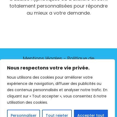
totalement personnalisées pour répondre
au mieux a votre demande.
Mentions légales
-
Politique de
confidentialité
-
Contactez-moi
Nous respectons votre vie privée.
Nous utilisons des cookies pour améliorer votre
expérience de navigation, diffuser des publicités ou
des contenus personnalisés et analyser notre trafic. En
Copyright 2020 Jonathan LESPINASSE, tous droits réservés. -
cliquant sur « Tout accepter », vous consentez à notre
Création de site internet : Jordan Couturier
utilisation des cookies.
Facebook
Instagram
Personnaliser
Tout rejeter
Accepter tout