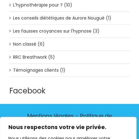
L'hypnothérapie pour ? (10)
Les conseils diététiques de Aurore Nougué (1)
Les fausses croyances sur l'hypnose (3)
Non classé (6)
RRC Breathwork (5)
Témoignages clients (1)
Facebook
Mentions légales
-
Politique de
confidentialité
-
Contactez-moi
Nous respectons votre vie privée.
Nous utilisons des cookies pour améliorer votre