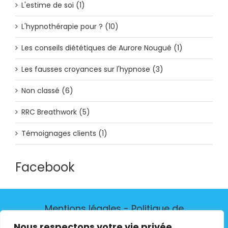
L'estime de soi (1)
L'hypnothérapie pour ? (10)
Les conseils diététiques de Aurore Nougué (1)
Les fausses croyances sur l'hypnose (3)
Non classé (6)
RRC Breathwork (5)
Témoignages clients (1)
Facebook
Mentions légales
-
Politique de
confidentialité
-
Contactez-moi
Nous respectons votre vie privée.