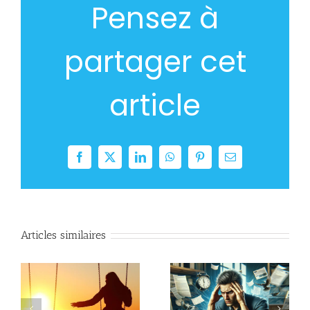
Pensez à
partager cet
article
Facebook
Twitter
LinkedIn
WhatsApp
Pinterest
Email
Articles similaires