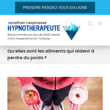
Passer
PRENDRE RENDEZ-VOUS EN LIGNE
au
contenu
Qu’elles sont les aliments qui aident à
perdre du poids ?
Voir
l'image
agrandie