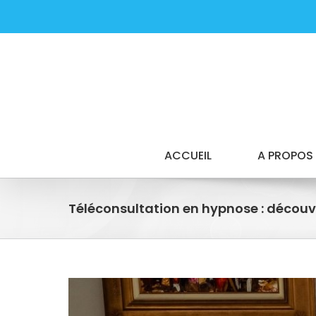
Passer
au
contenu
ACCUEIL
A PROPOS
Téléconsultation en hypnose : décou
Voir
l'image