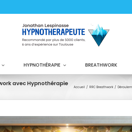
HYPNOTHÉRAPIE
BREATHWORK
work avec Hypnothérapie
Accueil
RRC Breathwork
Déroulem